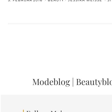
5. FEBRUAR 2016
BEAUTY
JESSIKA WEISSE
3
Modeblog
|
Beautybl