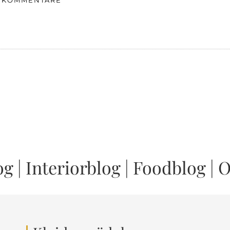
1 KOMMENTARE
og
|
Interiorblog
|
Foodblog
|
O