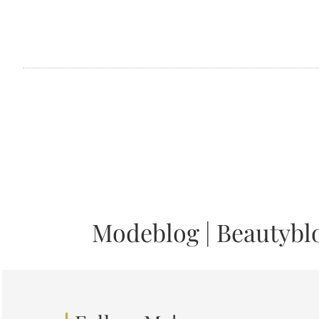
Modeblog
|
Beautybl