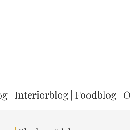
og
|
Interiorblog
|
Foodblog
|
O