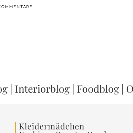
 KOMMENTARE
og
|
Interiorblog
|
Foodblog
|
O
Kleidermädchen