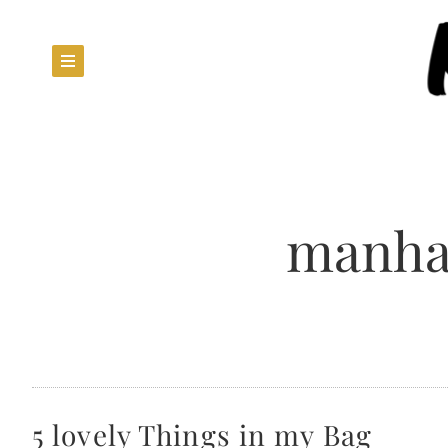
manhat
5 lovely Things in my Bag