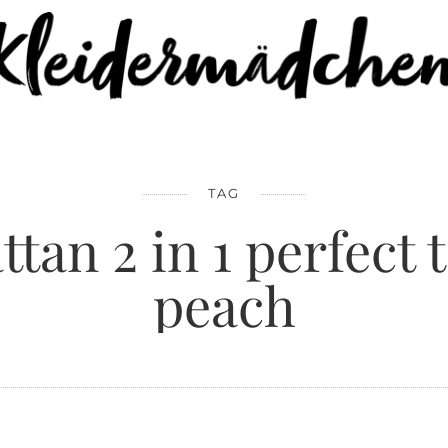
TAG
tan 2 in 1 perfect t
peach