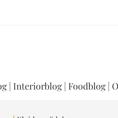
og
|
Interiorblog
|
Foodblog
|
O