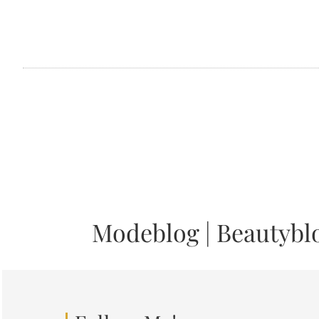
Modeblog
|
Beautybl