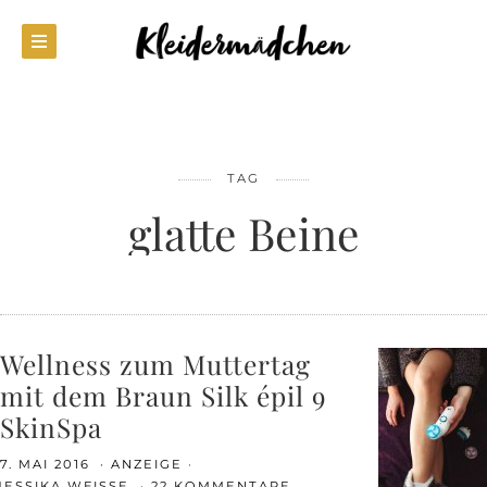
TAG
glatte Beine
Wellness zum Muttertag
mit dem Braun Silk épil 9
SkinSpa
7. MAI 2016
ANZEIGE
JESSIKA WEISSE
22 KOMMENTARE