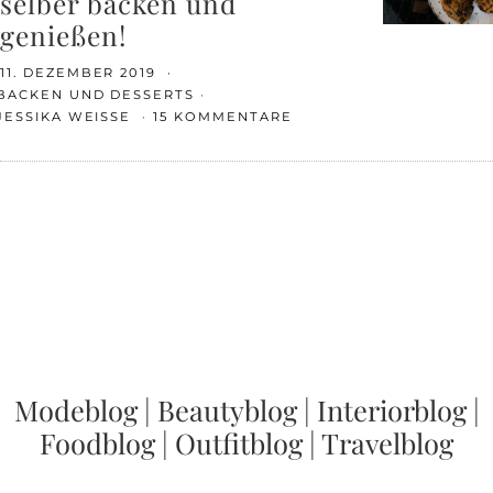
selber backen und
genießen!
11. DEZEMBER 2019
BACKEN UND DESSERTS
JESSIKA WEISSE
15 KOMMENTARE
Modeblog
|
Beautyblog
|
Interiorblog
|
Foodblog
|
Outfitblog
|
Travelblog