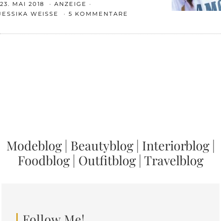
23. MAI 2018
ANZEIGE
JESSIKA WEISSE
5 KOMMENTARE
Modeblog
|
Beautyblog
|
Interiorblog
|
Foodblog
|
Outfitblog
|
Travelblog
Follow Me!