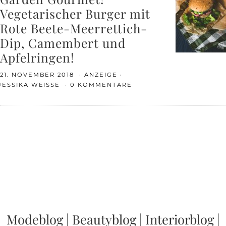
Vegetarischer Burger mit
Rote Beete-Meerrettich-
Dip, Camembert und
Apfelringen!
21. NOVEMBER 2018
ANZEIGE
JESSIKA WEISSE
0 KOMMENTARE
Modeblog
|
Beautyblog
|
Interiorblog
|