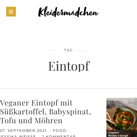
TAG
Eintopf
Veganer Eintopf mit
Süßkartoffel, Babyspinat,
Tofu und Möhren
27. SEPTEMBER 2021
FOOD
JESSIKA WEISSE
1 KOMMENTAR