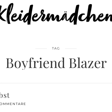
TAG
Boyfriend Blazer
bst
KOMMENTARE