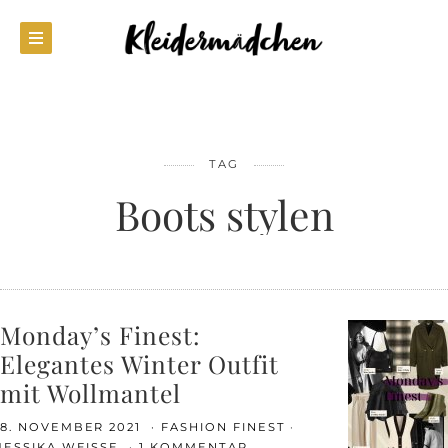
TAG
Boots stylen
Monday’s Finest:
Elegantes Winter Outfit
mit Wollmantel
8. NOVEMBER 2021
FASHION FINEST
JESSIKA WEISSE
1 KOMMENTAR