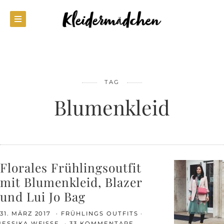
TAG
Blumenkleid
Florales Frühlingsoutfit
mit Blumenkleid, Blazer
und Lui Jo Bag
31. MÄRZ 2017
FRÜHLINGS OUTFITS
JESSIKA WEISSE
33 KOMMENTARE