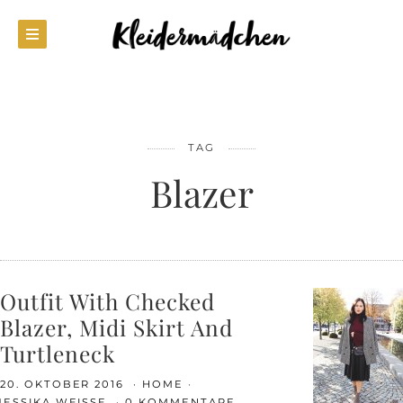
TAG
Blazer
Outfit With Checked
Blazer, Midi Skirt And
Turtleneck
20. OKTOBER 2016
HOME
JESSIKA WEISSE
0 KOMMENTARE