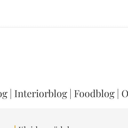
og
|
Interiorblog
|
Foodblog
|
O