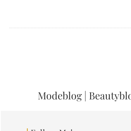
Modeblog
|
Beautybl