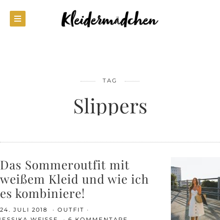
TAG
Slippers
Das Sommeroutfit mit
weißem Kleid und wie ich
es kombiniere!
24. JULI 2018
OUTFIT
JESSIKA WEISSE
6 KOMMENTARE