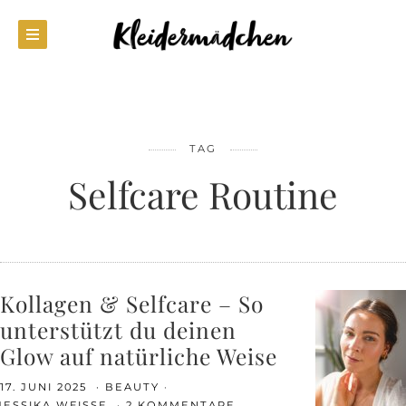
TAG
Selfcare Routine
Kollagen & Selfcare – So
unterstützt du deinen
Glow auf natürliche Weise
17. JUNI 2025
BEAUTY
JESSIKA WEISSE
2 KOMMENTARE