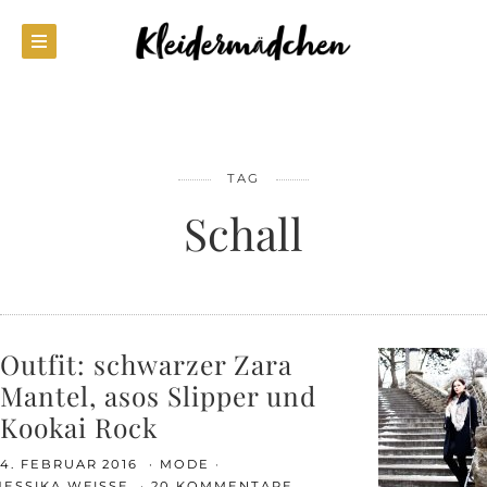
TAG
Schall
Outfit: schwarzer Zara
Mantel, asos Slipper und
Kookai Rock
4. FEBRUAR 2016
MODE
JESSIKA WEISSE
20 KOMMENTARE