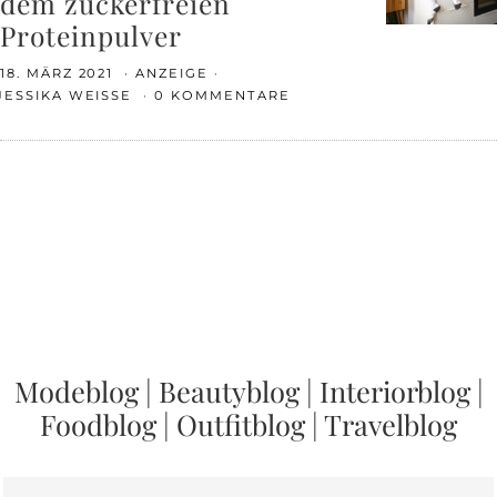
dem zuckerfreien
Proteinpulver
18. MÄRZ 2021
ANZEIGE
JESSIKA WEISSE
0 KOMMENTARE
Modeblog
|
Beautyblog
|
Interiorblog
|
Foodblog
|
Outfitblog
|
Travelblog