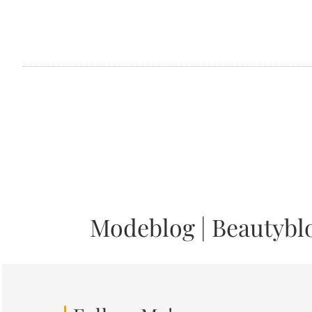
Modeblog
|
Beautybl