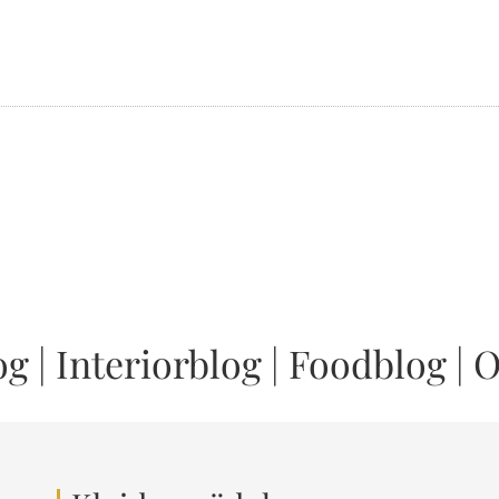
og
|
Interiorblog
|
Foodblog
|
O