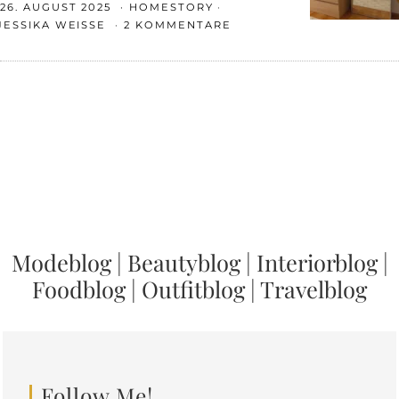
26. AUGUST 2025
HOMESTORY
JESSIKA WEISSE
2 KOMMENTARE
Modeblog
|
Beautyblog
|
Interiorblog
|
Foodblog
|
Outfitblog
|
Travelblog
Follow Me!