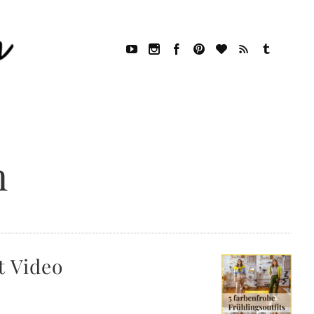
n
t Video