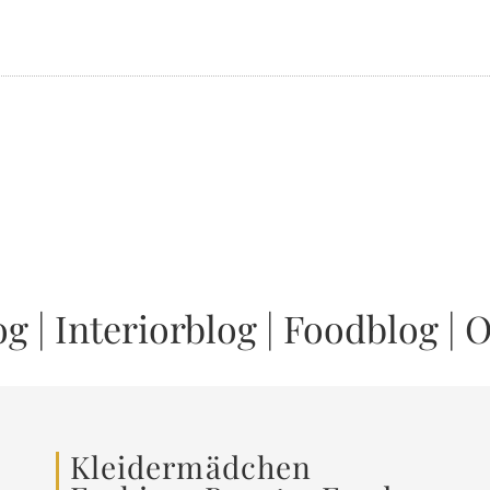
og
|
Interiorblog
|
Foodblog
|
O
Kleidermädchen