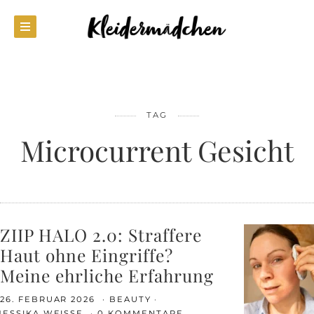
TAG
Microcurrent Gesicht
ZIIP HALO 2.0: Straffere
Haut ohne Eingriffe?
Meine ehrliche Erfahrung
26. FEBRUAR 2026
BEAUTY
JESSIKA WEISSE
0 KOMMENTARE