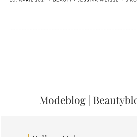
20. APRIL 2021
BEAUTY
JESSIKA WEISSE
3 K
Modeblog
|
Beautybl