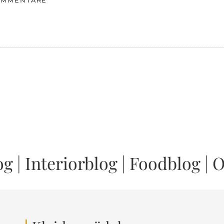
OMMENTARE
og
|
Interiorblog
|
Foodblog
|
O