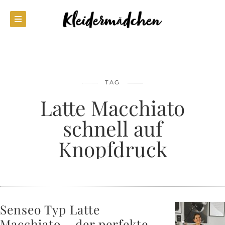
TAG
Latte Macchiato
schnell auf
Knopfdruck
Senseo Typ Latte
Macchiato – der perfekte