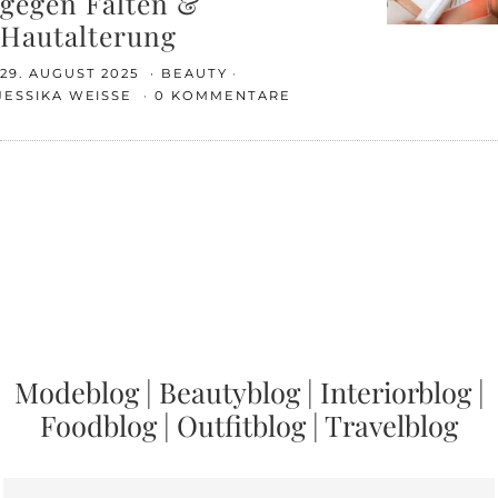
gegen Falten &
Hautalterung
29. AUGUST 2025
BEAUTY
JESSIKA WEISSE
0 KOMMENTARE
Modeblog
|
Beautyblog
|
Interiorblog
|
Foodblog
|
Outfitblog
|
Travelblog