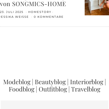
von SONGMICS-HOME
23. JULI 2025
HOMESTORY
JESSIKA WEISSE
0 KOMMENTARE
Modeblog
|
Beautyblog
|
Interiorblog
|
Foodblog
|
Outfitblog
|
Travelblog