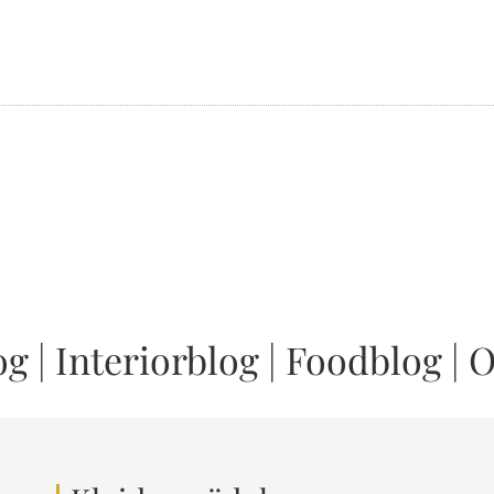
og
|
Interiorblog
|
Foodblog
|
O