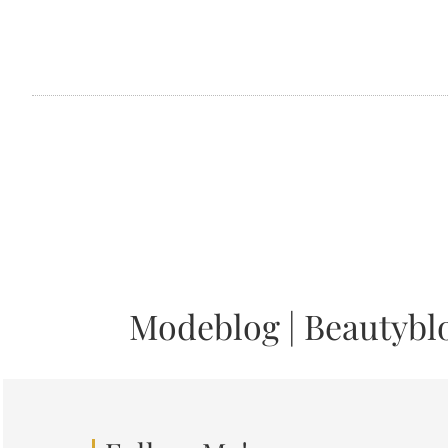
Modeblog
|
Beautybl