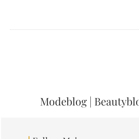
Modeblog
|
Beautybl