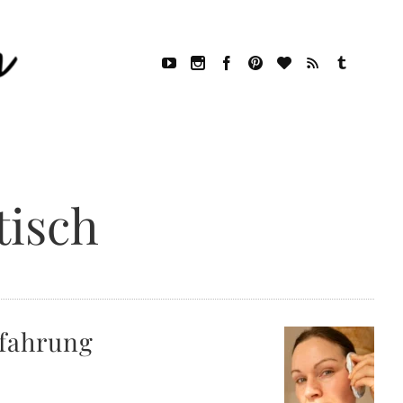
tisch
rfahrung