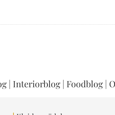
og
|
Interiorblog
|
Foodblog
|
O