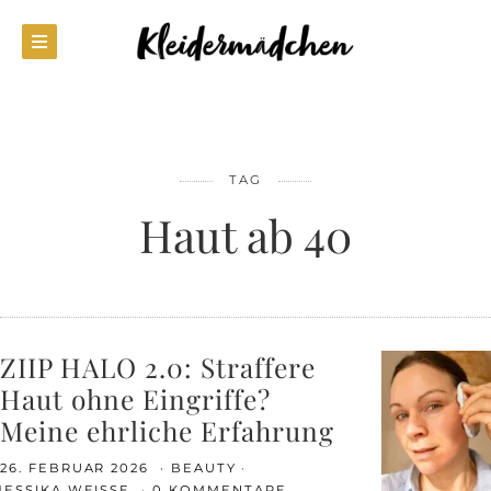
TAG
Haut ab 40
ZIIP HALO 2.0: Straffere
Haut ohne Eingriffe?
Meine ehrliche Erfahrung
26. FEBRUAR 2026
BEAUTY
JESSIKA WEISSE
0 KOMMENTARE