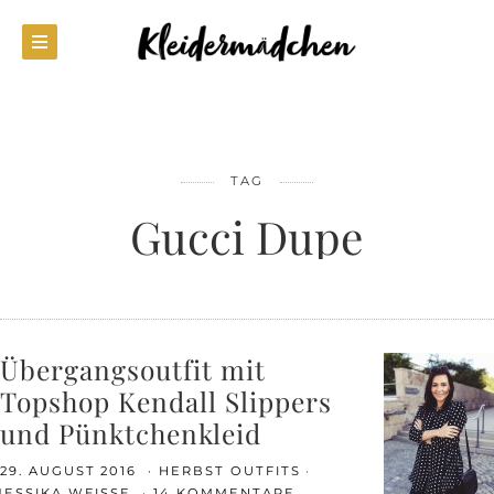
TAG
Gucci Dupe
Übergangsoutfit mit
Topshop Kendall Slippers
und Pünktchenkleid
29. AUGUST 2016
HERBST OUTFITS
JESSIKA WEISSE
14 KOMMENTARE