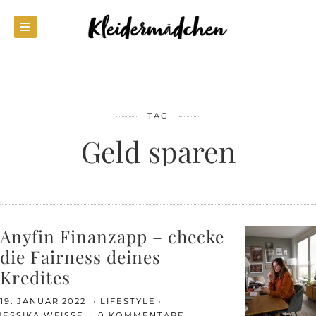
TAG
Geld sparen
Anyfin Finanzapp – checke
die Fairness deines
Kredites
19. JANUAR 2022
LIFESTYLE
JESSIKA WEISSE
0 KOMMENTARE