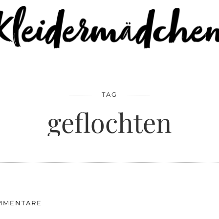
TAG
geflochten
MMENTARE