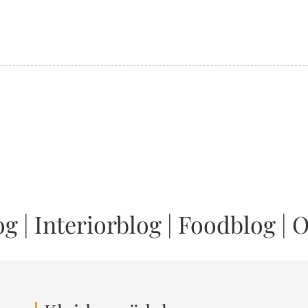
og
|
Interiorblog
|
Foodblog
|
O