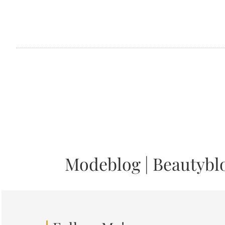
Modeblog
|
Beautybl