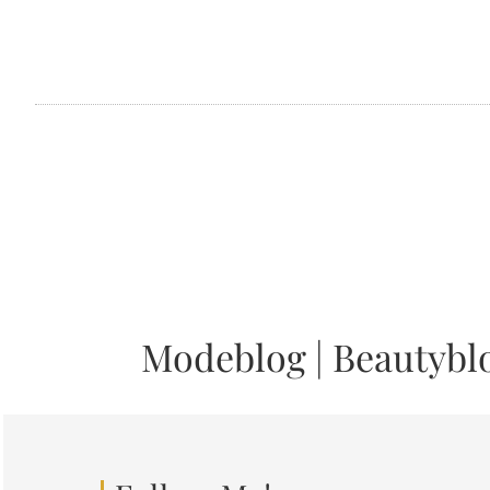
Modeblog
|
Beautybl