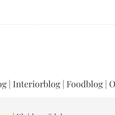
og
|
Interiorblog
|
Foodblog
|
O