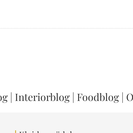
og
|
Interiorblog
|
Foodblog
|
O