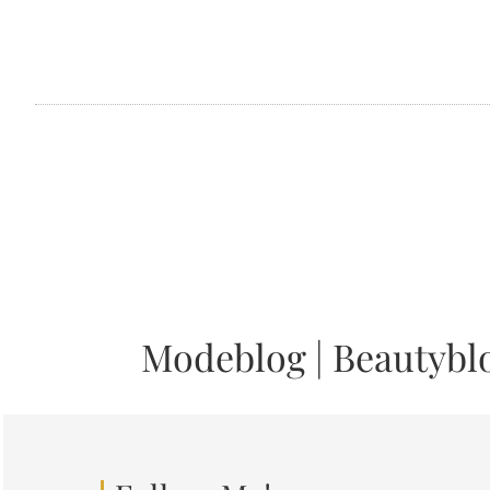
Modeblog
|
Beautybl