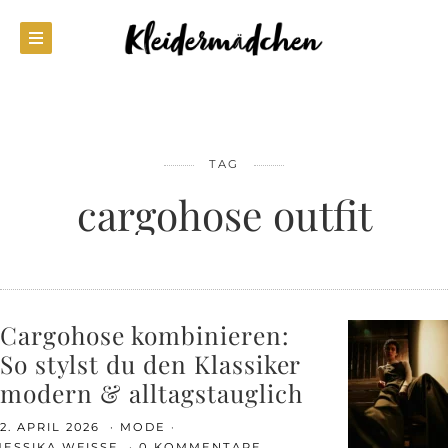
TAG
cargohose outfit
Cargohose kombinieren:
So stylst du den Klassiker
modern & alltagstauglich
2. APRIL 2026
MODE
JESSIKA WEISSE
0 KOMMENTARE