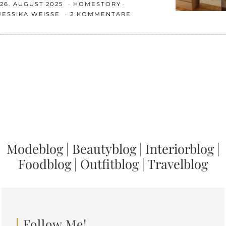
26. AUGUST 2025
HOMESTORY
JESSIKA WEISSE
2 KOMMENTARE
Modeblog
|
Beautyblog
|
Interiorblog
|
Foodblog
|
Outfitblog
|
Travelblog
Follow Me!