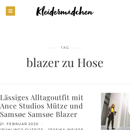
TAG
blazer zu Hose
Lässiges Alltagoutfit mit
Ance Studios Mütze und
Samsøe Samsøe Blazer
21. FEBRUAR 2020
FRÜHLINGS OUTFITS
JESSIKA WEISSE