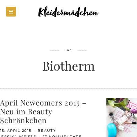
TAG
Biotherm
April Newcomers 2015 –
Neu im Beauty
Schränkchen
15. APRIL 2015
BEAUTY
JESSIKA WEISSE
23 KOMMENTARE