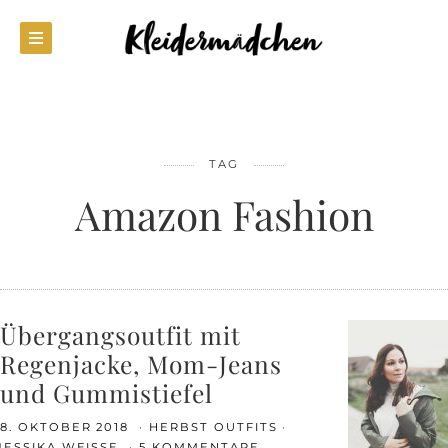
TAG
Amazon Fashion
Übergangsoutfit mit
Regenjacke, Mom-Jeans
und Gummistiefel
8. OKTOBER 2018
HERBST OUTFITS
JESSIKA WEISSE
5 KOMMENTARE